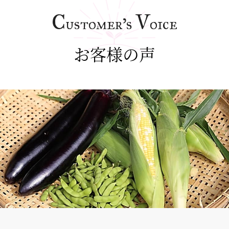
C
V
ustomer’s
oice
お客様の声